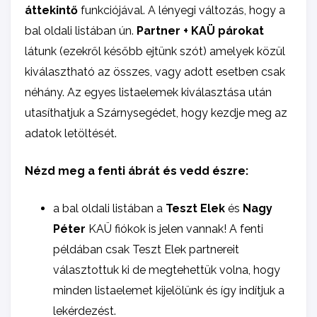
áttekintő
funkciójával. A lényegi változás, hogy a
bal oldali listában ún.
Partner + KAÜ párokat
látunk (ezekről később ejtünk szót) amelyek közül
kiválasztható az összes, vagy adott esetben csak
néhány. Az egyes listaelemek kiválasztása után
utasíthatjuk a Szárnysegédet, hogy kezdje meg az
adatok letöltését.
Nézd meg a fenti ábrát és vedd észre:
a bal oldali listában a
Teszt Elek
és
Nagy
Péter
KAÜ fiókok is jelen vannak! A fenti
példában csak Teszt Elek partnereit
választottuk ki de megtehettük volna, hogy
minden listaelemet kijelölünk és így indítjuk a
lekérdezést.