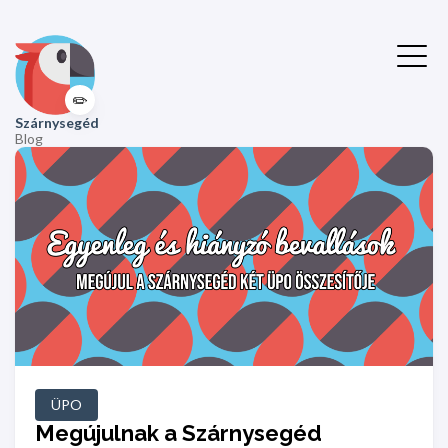
✏️
Szárnysegéd
Blog
ÜPO
Megújulnak a Szárnysegéd