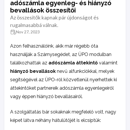
adószámla egyenleg- és hiányzó
bevallások összesítői
Az összesítők kapnak pár újdonságot és
rugalmasabbá válnak.
Nov 27, 2023
Azon felhasználóink, akik már régebb óta
használják a Szárnysegédet, az ÜPO modulban
találkozhattak az
adószámla áttekintő
valamint
hiányzó bevallások
nevű alfunkciókkal, melyek
segítségével az ÜPO-ról közvetlenül nyerhettek ki
áttekintőket partnereik adószámla egyenlegeiről
vagy éppen hiányzó bevallásairól.
A szolgáltatás bár sokaknak megfelelő volt, nagy
képet látva néhány hátulütőjét is elcsíptük: