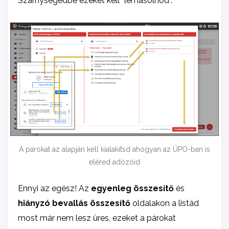
Szárnysegédbe ezeket kell “lemásolnod”.
A párokat az alapján kell kialakítsd ahogyan az ÜPO-ban is
eléred adózóid
Ennyi az egész! Az
egyenleg összesítő
és
hiányzó bevallás összesítő
oldalakon a listád
most már nem lesz üres, ezeket a párokat