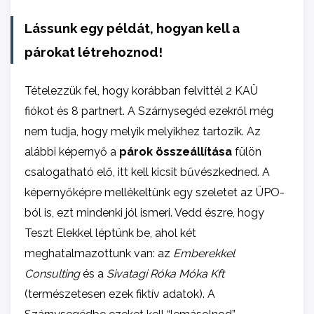
Lássunk egy példát, hogyan kell a
párokat létrehoznod!
Tételezzük fel, hogy korábban felvittél 2 KAÜ
fiókot és 8 partnert. A Szárnysegéd ezekről még
nem tudja, hogy melyik melyikhez tartozik. Az
alábbi képernyő a
párok összeállítása
fülön
csalogatható elő, itt kell kicsit bűvészkedned. A
képernyőképre mellékeltünk egy szeletet az ÜPO-
ból is, ezt mindenki jól ismeri. Vedd észre, hogy
Teszt Elekkel léptünk be, ahol két
meghatalmazottunk van: az
Emberekkel
Consulting
és a
Sivatagi Róka Móka Kft
(természetesen ezek fiktív adatok). A