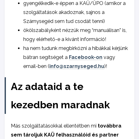
gyengélkedik-e éppen a KAÜ/ÜPO (amikor a
szolgáltatások akadoznak, sajnos a
Szárnysegéd sem tud csodát tenni)
ökölszabályként nézzük meg “manuálisan” is,
hogy elérhető-e a kívánt információ!
ha nem tudunk megbirkózni a hibákkal kérjünk
bátran segítséget a
Facebook-on
vagy
email-ben (
info@szarnyseged.hu
)!
Az adataid a te
kezedben maradnak
Más szolgáltatásokkal ellentétben mi
továbbra
sem tároljuk KAÜ felhasználóid és partner