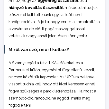
Ahhoz, hogy az
egyenleg összesítőt
és a
hiányzó bevallás összesítőt
működtetni tudjuk,
először el kell töltenünk egy kis időt némi
konfigurációval. A jó hír, hogy ennek a komplexitása
a vasárnap délelőtti pogácsaszaggatással
vetekszik (vagy annál jelentősen könnyebb).
Miről van szó, miért kell ez?
A Szárnysegéd a felvitt KAÜ fiókokat és a
Partnereket külön, egymástól függetlenül kezeli,
nincsen közöttük kapcsolat. Az ÜPO-ra belépve
viszont tudnia kell, hogy ott kiket keressen ennél
fogva szükséges a párok létrehozása. Ha most a
szemöldököd ráncolod ne aggódj, máris meg
fogod érteni.