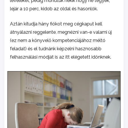
leveleket, pedig mondtuk nekik hogy ne tegyék,
lejár a 10 perc, kidob az oldal és hasonlók.
Aztán kitudja hány fiókot meg cégkaput kell
átnyálazni reggelente, megnézni van-e valami új
(ez nem a könyvelő kompetenciájához méltó
feladat) és el tudnánk képzelni hasznosabb
felhasználási módját is az itt elégetett időnknek.