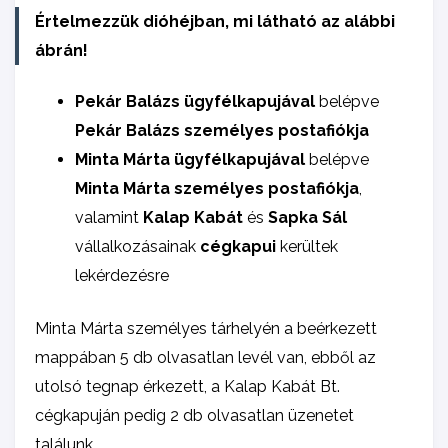
Értelmezzük dióhéjban, mi látható az alábbi
ábrán!
Pekár Balázs ügyfélkapujával
belépve
Pekár Balázs személyes postafiókja
Minta Márta ügyfélkapujával
belépve
Minta Márta személyes postafiókja
,
valamint
Kalap Kabát
és
Sapka Sál
vállalkozásainak
cégkapui
kerültek
lekérdezésre
Minta Márta személyes tárhelyén a beérkezett
mappában 5 db olvasatlan levél van, ebből az
utolsó tegnap érkezett, a Kalap Kabát Bt.
cégkapuján pedig 2 db olvasatlan üzenetet
találunk.