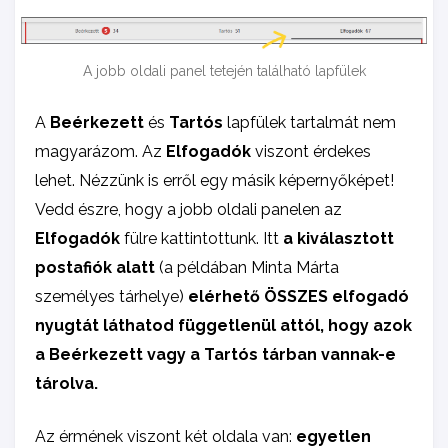
A jobb oldali panel tetején található lapfülek
A
Beérkezett
és
Tartós
lapfülek tartalmát nem
magyarázom. Az
Elfogadók
viszont érdekes
lehet. Nézzünk is erről egy másik képernyőképet!
Vedd észre, hogy a jobb oldali panelen az
Elfogadók
fülre kattintottunk. Itt
a kiválasztott
postafiók alatt
(a példában Minta Márta
személyes tárhelye)
elérhető ÖSSZES elfogadó
nyugtát láthatod függetlenül attól, hogy azok
a Beérkezett vagy a Tartós tárban vannak-e
tárolva.
Az érmének viszont két oldala van:
egyetlen