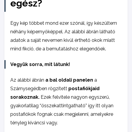
egész?
Egy kép többet mond ezer szónál, így készültem
néhány képernyőképpel. Az alábbi ábrán látható
adatok a saját nevemen kívül érthető okok miatt
mind fikció, de a bemutatáshoz elegendőek.
Vegyük sorra, mit látunk!
Az alábbi ábrán
a bal oldali panelen
a
Szárnysegédben rögzített
postafiókjaid
sorakoznak.
Ezek felvitele nagyon egyszerű,
gyakorlatilag “összekattintgatható” így itt olyan
postafiókok fognak csak megjelenni, amelyekre
tényleg kíváncsi vagy.