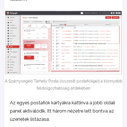
A Szárnysegéd Tárhely Posta összesíti postafiókjaid a könnyebb
feldolgozhatóság érdekében
Az egyes postafiók kártyákra kattinva a jobb oldali
panel aktiválódik. Itt három nézetre lett bontva az
üzenetek listázása: