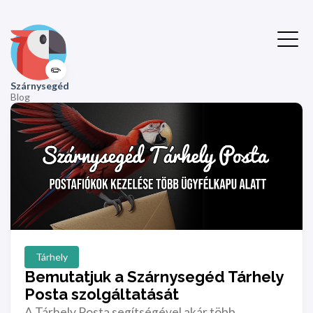
✏️
Szárnysegéd
Blog
Tárhely
Bemutatjuk a Szárnysegéd Tárhely
Posta szolgáltatását
A Tárhely Posta segítségével akár több