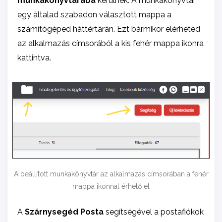
munkakönyvtárába
kerülnek. A munkakönyvtár
egy általad szabadon választott mappa a
számítógéped háttértárán. Ezt bármikor elérheted
az alkalmazás címsorából a kis fehér mappa ikonra
kattintva.
A beállított munkakönyvtár az alkalmazás címsorában a fehér
mappa ikonnal érhető el
A
Szárnysegéd Posta
segítségével a postafiókok