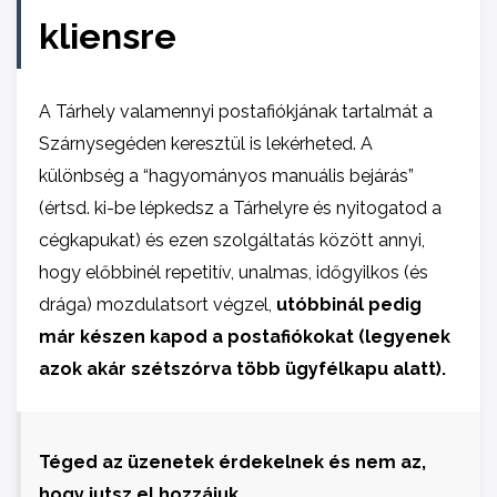
kliensre
A Tárhely valamennyi postafiókjának tartalmát a
Szárnysegéden keresztül is lekérheted. A
különbség a “hagyományos manuális bejárás”
(értsd. ki-be lépkedsz a Tárhelyre és nyitogatod a
cégkapukat) és ezen szolgáltatás között annyi,
hogy előbbinél repetitív, unalmas, időgyilkos (és
drága) mozdulatsort végzel,
utóbbinál pedig
már készen kapod a postafiókokat (legyenek
azok akár szétszórva több ügyfélkapu alatt).
Téged az üzenetek érdekelnek és nem az,
hogy jutsz el hozzájuk.