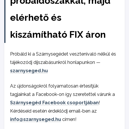
próbaidőszakkal, majd
elérhető és
kiszámítható FIX áron
Próbáld ki a Szárnysegédet vesztenivaló nélkül és
tájékozódj díjszabásunkról honlapunkon —
szarnyseged.hu
Az újdonságokról folyamatosan értesítjük
tagjainkat a Facebook-on így szeretettel várunk a
Szárnysegéd Facebook csoportjában
!
Kérdéseid esetén érdeklődj email-ben az
info@szarnyseged.hu
címen!